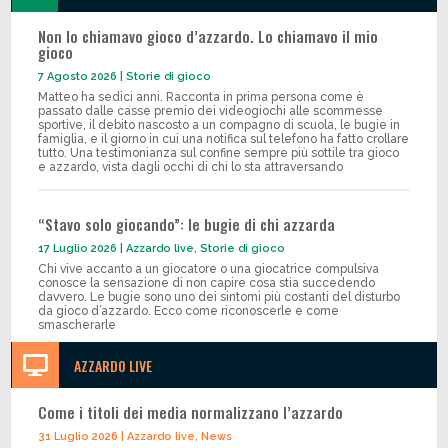
Non lo chiamavo gioco d’azzardo. Lo chiamavo il mio
gioco
7 Agosto 2026
|
Storie di gioco
Matteo ha sedici anni. Racconta in prima persona come è
passato dalle casse premio dei videogiochi alle scommesse
sportive, il debito nascosto a un compagno di scuola, le bugie in
famiglia, e il giorno in cui una notifica sul telefono ha fatto crollare
tutto. Una testimonianza sul confine sempre più sottile tra gioco
e azzardo, vista dagli occhi di chi lo sta attraversando
“Stavo solo giocando”: le bugie di chi azzarda
17 Luglio 2026
|
Azzardo live
,
Storie di gioco
Chi vive accanto a un giocatore o una giocatrice compulsiva
conosce la sensazione di non capire cosa stia succedendo
davvero. Le bugie sono uno dei sintomi più costanti del disturbo
da gioco d’azzardo. Ecco come riconoscerle e come
smascherarle

AZZARDO LIVE
Come i titoli dei media normalizzano l’azzardo
31 Luglio 2026
|
Azzardo live
,
News