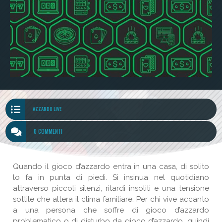

AZZARDO LIVE

0 COMMENTI
Quando il gioco d’azzardo entra in una casa, di solito
lo fa in punta di piedi. Si insinua nel quotidiano
attraverso piccoli silenzi, ritardi insoliti e una tensione
sottile che altera il clima familiare. Per chi vive accanto
a una persona che soffre di gioco d’azzardo
problematico o di disturbo da gioco d’azzardo, quindi