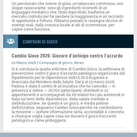
Un pensionato che sviene di gioia, un tabaccaio commosso, uno
slogan rassicurante: sono gli ingredienti ricorrenti di un
linguaggio mediatico che, titolo dopo titolo, trasforma un
mercato costruito per far perdere la maggioranza in un racconto
di opportunità e fortuna. Abbiamo passato in rassegna decine di
esempi reali, dalla cronaca locale ai siti di scommesse, per
capire come funziona.

COMPAGNI DI GIOCO
Cambio Gioco 2026: Giocare d’anticipo contro l’azzardo
20 Marzo 2026
|
Compagni di gioco
,
News
Si è conclusa la quarta edizione di Cambio Gioco, la settimana di
prevenzione contro il gioco d’azzardo patologico organizzata dal
Dipartimento per le Dipendenze dell’ULSS 6 Euganea e
finanziata dal Ministero della Salute. Dal 9 al 13 marzo 2026,
Padova è stata il centro di un’iniziativa che ha coinvolto — in
presenza e online — 16.700 partecipanti, distribuiti in 12
appuntamenti e accompagnati da 26 relatori tra i più autorevoli in
Italia sui temi delle dipendenze, della salute mentale e
dell’educazione. Se questo è un gioco, è media partner
dell’iniziativa: seguiamo Cambio Gioco perché ne condividiamo
la missione — portare informazione seria, accessibile e concreta
a chiunque voglia capire cosa sia davvero il gioco d’azzardo
patologico e come proteggersi.