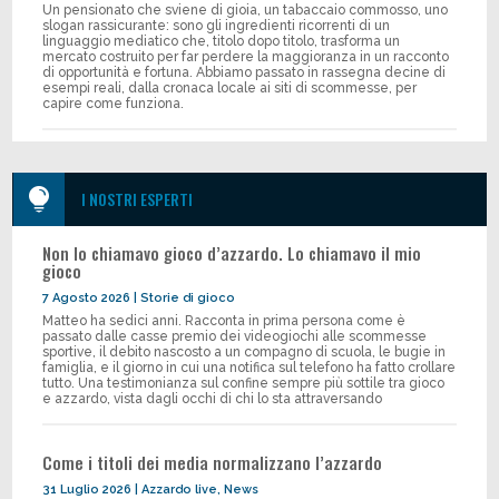
Un pensionato che sviene di gioia, un tabaccaio commosso, uno
slogan rassicurante: sono gli ingredienti ricorrenti di un
linguaggio mediatico che, titolo dopo titolo, trasforma un
mercato costruito per far perdere la maggioranza in un racconto
di opportunità e fortuna. Abbiamo passato in rassegna decine di
esempi reali, dalla cronaca locale ai siti di scommesse, per
capire come funziona.

I NOSTRI ESPERTI
Non lo chiamavo gioco d’azzardo. Lo chiamavo il mio
gioco
7 Agosto 2026
|
Storie di gioco
Matteo ha sedici anni. Racconta in prima persona come è
passato dalle casse premio dei videogiochi alle scommesse
sportive, il debito nascosto a un compagno di scuola, le bugie in
famiglia, e il giorno in cui una notifica sul telefono ha fatto crollare
tutto. Una testimonianza sul confine sempre più sottile tra gioco
e azzardo, vista dagli occhi di chi lo sta attraversando
Come i titoli dei media normalizzano l’azzardo
31 Luglio 2026
|
Azzardo live
,
News