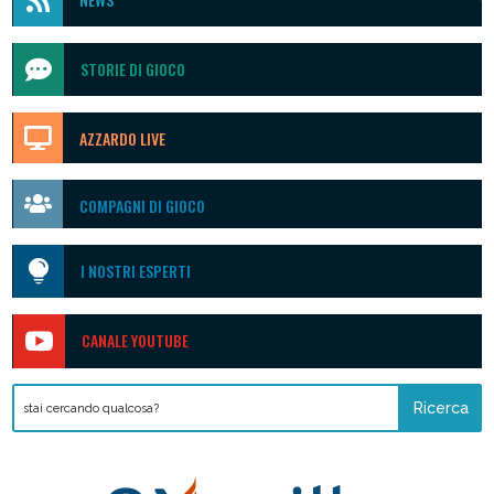


STORIE DI GIOCO

AZZARDO LIVE

COMPAGNI DI GIOCO

I NOSTRI ESPERTI

CANALE YOUTUBE