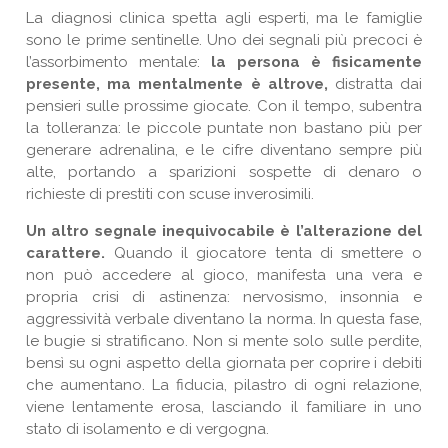
La diagnosi clinica spetta agli esperti, ma le famiglie
sono le prime sentinelle. Uno dei segnali più precoci è
l’assorbimento mentale:
la persona è fisicamente
presente, ma mentalmente è altrove,
distratta dai
pensieri sulle prossime giocate. Con il tempo, subentra
la tolleranza: le piccole puntate non bastano più per
generare adrenalina, e le cifre diventano sempre più
alte, portando a sparizioni sospette di denaro o
richieste di prestiti con scuse inverosimili.
Un altro segnale inequivocabile è l’alterazione del
carattere.
Quando il giocatore tenta di smettere o
non può accedere al gioco, manifesta una vera e
propria crisi di astinenza: nervosismo, insonnia e
aggressività verbale diventano la norma. In questa fase,
le bugie si stratificano. Non si mente solo sulle perdite,
bensì su ogni aspetto della giornata per coprire i debiti
che aumentano. La fiducia, pilastro di ogni relazione,
viene lentamente erosa, lasciando il familiare in uno
stato di isolamento e di vergogna.