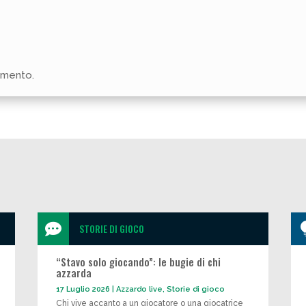
mmento.

STORIE DI GIOCO
“Stavo solo giocando”: le bugie di chi
azzarda
17 Luglio 2026
|
Azzardo live
,
Storie di gioco
Chi vive accanto a un giocatore o una giocatrice