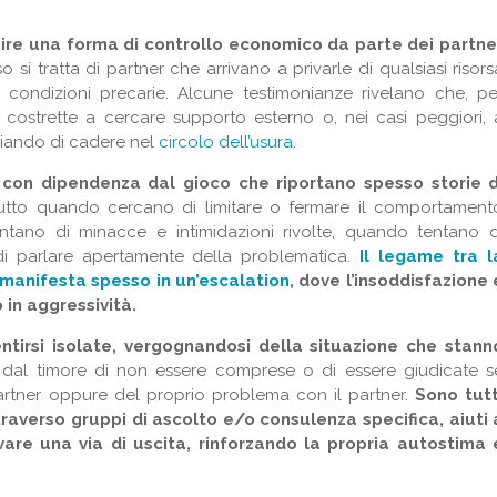
ire una forma di controllo economico da parte dei partne
 si tratta di partner che arrivano a privarle di qualsiasi risors
n condizioni precarie. Alcune testimonianze rivelano che, pe
ostrette a cercare supporto esterno o, nei casi peggiori, 
schiando di cadere nel
circolo dell’usura
.
 con dipendenza dal gioco che riportano spesso storie d
utto quando cercano di limitare o fermare il comportament
ontano di minacce e intimidazioni rivolte, quando tentano d
 di parlare apertamente della problematica.
Il legame tra l
 manifesta spesso in un’escalation
, dove l’insoddisfazione 
 in aggressività.
entirsi isolate, vergognandosi della situazione che stann
 dal timore di non essere comprese o di essere giudicate s
rtner oppure del proprio problema con il partner.
Sono tutt
ttraverso gruppi di ascolto e/o consulenza specifica, aiuti 
vare una via di uscita, rinforzando la propria autostima 