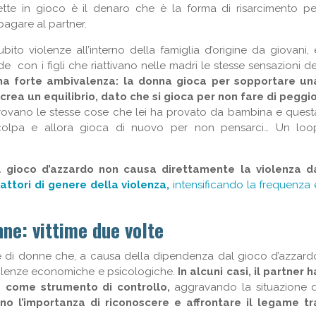
tte in gioco è il denaro che è la forma di risarcimento pe
pagare al partner.
to violenze all’interno della famiglia d’origine da giovani, 
de con i figli che riattivano nelle madri le stesse sensazioni de
 forte ambivalenza: la donna gioca per sopportare un
co crea un equilibrio, dato che si gioca per non fare di peggio
iprovano le stesse cose che lei ha provato da bambina e quest
colpa e allora gioca di nuovo per non pensarci… Un loo
l gioco d’azzardo non causa direttamente la violenza d
fattori di genere della violenza,
intensificando la frequenza 
ne: vittime due volte
e di donne che, a causa della dipendenza dal gioco d’azzard
iolenze economiche e psicologiche.
In alcuni casi, il partner h
a come strumento di controllo,
aggravando la situazione d
o l’importanza di riconoscere e affrontare il legame tr