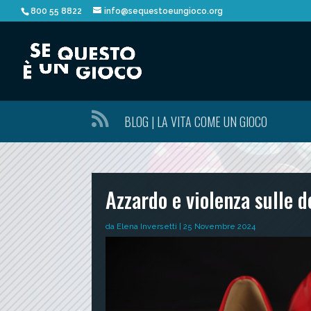
800 55 8822
info@sequestoeungioco.org

BLOG | LA VITA COME UN GIOCO
Azzardo e violenza sulle 
da
Elena Inversetti
|
25 Novembre 2024