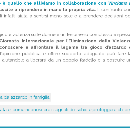
 è quello che attiviamo in collaborazione con
Vinciamo i
uscite a riprendere in mano la propria vita.
ll confronto co
li infatti aiuta a sentirsi meno sole e a prendere decisioni pe
ogico e violenza sulle donne è un fenomeno complesso e spess
iornata Internazionale per l’Eliminazione della Violenz
iconoscere e affrontare il legame tra gioco d’azzardo 
 l’opinione pubblica e offrire supporto adeguato può fare l
, aiutandole a liberarsi da un doppio fardello e a costruire u
nza da azzardo in famiglia
tale: come riconoscere i segnali di rischio e proteggere chi am