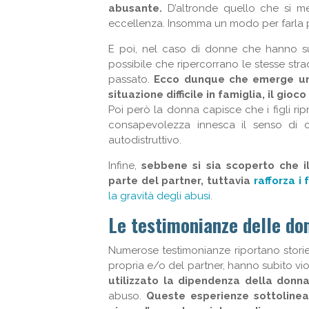
abusante.
D’altronde quello che si me
eccellenza. Insomma un modo per farla 
E poi, nel caso di donne che hanno subi
possibile che ripercorrano le stesse stra
passato.
Ecco dunque che emerge una
situazione difficile in famiglia, il gio
Poi però la donna capisce che i figli r
consapevolezza innesca il senso di 
autodistruttivo.
Infine,
sebbene si sia scoperto che i
parte del partner, tuttavia
rafforza i 
la gravità degli abusi
.
Le testimonianze delle don
Numerose testimonianze riportano stori
propria e/o del partner, hanno subito v
utilizzato la dipendenza della donn
abuso.
Queste esperienze sottolinean