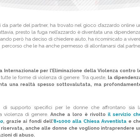
 da parte del partner, ha trovato nel gioco d’azzardo online u
uttavia, presto la fuga nell’azzardo è diventata una dipendenza
ando però ha deciso di chiedere aiuto, ha ricominicato a vivere
 percorso che le ha anche permesso di allontanarsi dal partne
a Internazionale per l’Eliminazione della Violenza contro l
 tutte le forme di violenza di genere. Tra queste,
la dipendenz
nta una realtà spesso sottovalutata, ma profondament
i di supporto specifici per le donne che affrontano sia l
a violenza di genere.
Anche a loro è rivolto
il servizio ch
co
, grazie ai fondi dell’
8×1000 alla Chiesa Avventista
e ch
e riservata, anche alle donne che vogliono intraprendere u
zioni di abuso.