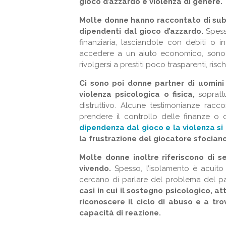
gioco d’azzardo e violenza di genere.
Molte donne hanno raccontato di sub
dipendenti dal gioco d’azzardo.
Spesso
finanziaria, lasciandole con debiti o i
accedere a un aiuto economico, sono c
rivolgersi a prestiti poco trasparenti, ri
Ci sono poi d
onne partner di uomini
violenza psicologica o fisica,
sopratt
distruttivo. Alcune testimonianze racc
prendere il controllo delle finanze o
dipendenza dal gioco e la violenza si
la frustrazione del giocatore sfociano
Molte donne inoltre riferiscono di s
vivendo.
Spesso, l’isolamento è acuito
cercano di parlare del problema del pa
casi in cui il sostegno psicologico, a
riconoscere il ciclo di abuso e a tro
capacità di reazione.