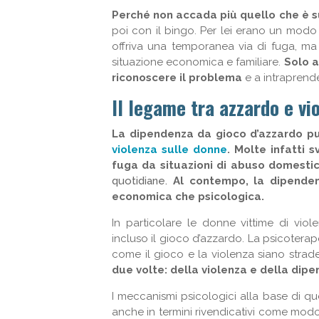
Perché non accada più quello che è 
poi con il bingo. Per lei erano un modo 
offriva una temporanea via di fuga, m
situazione economica e familiare.
Solo a
riconoscere il problema
e a intraprend
Il legame tra azzardo e vi
La dipendenza da gioco d’azzardo p
violenza sulle donne
. Molte infatti
fuga da situazioni di abuso domesti
quotidiane.
Al contempo, la dipenden
economica che psicologica.
In particolare le donne vittime di vio
incluso il gioco d’azzardo. La psicotera
come il gioco e la violenza siano strad
due volte: della violenza e della dip
I meccanismi psicologici alla base di q
anche in termini rivendicativi come mo