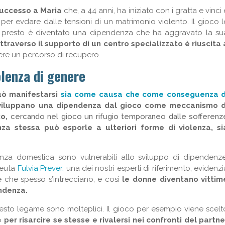
successo a Maria
che, a 44 anni, ha iniziato con i gratta e vinci 
per evdare dalle tensioni di un matrimonio violento. Il gioco l
a presto è diventato una dipendenza che ha aggravato la su
ttraverso il supporto di un centro specializzato è riuscita 
ere un percorso di recupero.
olenza di genere
uò manifestarsi
sia come causa che come conseguenza d
 sviluppano una dipendenza dal gioco come meccanismo d
co,
cercando nel gioco un rifugio temporaneo dalle sofferenz
za stessa può esporle a ulteriori forme di violenza, si
lenza domestica sono vulnerabili allo sviluppo di dipendenze
peuta
Fulvia Prever,
una dei nostri esperti di riferimento, evidenzi
e che spesso s’intrecciano, e così
le donne diventano vittim
endenza.
uesto legame sono molteplici. Il gioco per esempio viene scelt
do
per risarcire se stesse e rivalersi nei confronti del partne