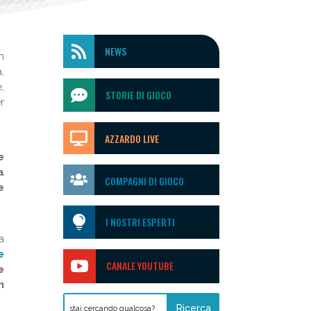

NEWS
n
,
,

STORIE DI GIOCO
r

AZZARDO LIVE
e
a

COMPAGNI DI GIOCO
e

I NOSTRI ESPERTI
a
e

CANALE YOUTUBE
e
n