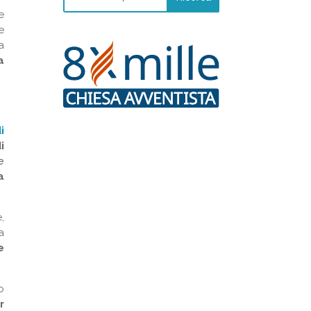
e
e
a
a
i
i
e
a
,
a
e
o
r