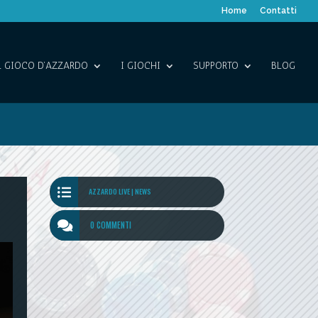
Home
Contatti
L GIOCO D’AZZARDO
I GIOCHI
SUPPORTO
BLOG

AZZARDO LIVE
|
NEWS

0 COMMENTI