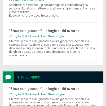
24 Luglio 2026
|
Azzardo live
Smettere di assistere il gioco non significa abbandonare la
persona. Significa smettere di abilitare la dipendenza. Anche se
è molto difficile.
Ecco come fare e dove trovare aiuto.
“Stavo solo giocando”: le bugie di chi azzarda
17 Luglio 2026
|
Azzardo live
,
Storie di gioco
Chi vive accanto a un giocatore o una giocatrice compulsiva
conosce la sensazione di non capire cosa stia succedendo
davvero. Le bugie sono uno dei sintomi più costanti del disturbo
da gioco d’azzardo. Ecco come riconoscerle e come
smascherarle

STORIE DI GIOCO
“Stavo solo giocando”: le bugie di chi azzarda
17 Luglio 2026
|
Azzardo live
,
Storie di gioco
Chi vive accanto a un giocatore o una giocatrice compulsiva
conosce la sensazione di non capire cosa stia succedendo
davvero. Le bugie sono uno dei sintomi più costanti del disturbo