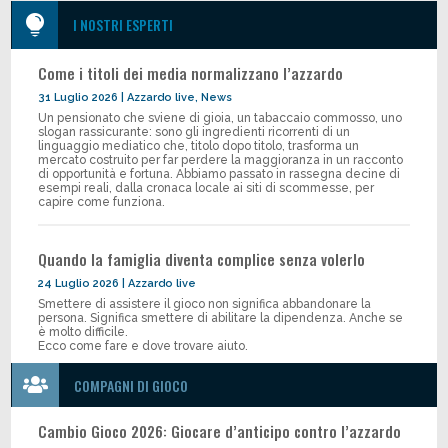

I NOSTRI ESPERTI
Come i titoli dei media normalizzano l’azzardo
31 Luglio 2026
|
Azzardo live
,
News
Un pensionato che sviene di gioia, un tabaccaio commosso, uno
slogan rassicurante: sono gli ingredienti ricorrenti di un
linguaggio mediatico che, titolo dopo titolo, trasforma un
mercato costruito per far perdere la maggioranza in un racconto
di opportunità e fortuna. Abbiamo passato in rassegna decine di
esempi reali, dalla cronaca locale ai siti di scommesse, per
capire come funziona.
Quando la famiglia diventa complice senza volerlo
24 Luglio 2026
|
Azzardo live
Smettere di assistere il gioco non significa abbandonare la
persona. Significa smettere di abilitare la dipendenza. Anche se
è molto difficile.
Ecco come fare e dove trovare aiuto.

COMPAGNI DI GIOCO
Cambio Gioco 2026: Giocare d’anticipo contro l’azzardo