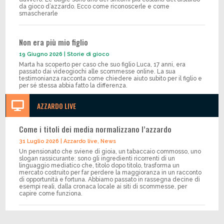
da gioco d’azzardo. Ecco come riconoscerle e come
smascherarle
Non era più mio figlio
19 Giugno 2026
|
Storie di gioco
Marta ha scoperto per caso che suo figlio Luca, 17 anni, era
passato dai videogiochi alle scommesse online. La sua
testimonianza racconta come chiedere aiuto subito per il figlio e
per sé stessa abbia fatto la differenza.

AZZARDO LIVE
Come i titoli dei media normalizzano l’azzardo
31 Luglio 2026
|
Azzardo live
,
News
Un pensionato che sviene di gioia, un tabaccaio commosso, uno
slogan rassicurante: sono gli ingredienti ricorrenti di un
linguaggio mediatico che, titolo dopo titolo, trasforma un
mercato costruito per far perdere la maggioranza in un racconto
di opportunità e fortuna. Abbiamo passato in rassegna decine di
esempi reali, dalla cronaca locale ai siti di scommesse, per
capire come funziona.