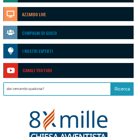

AZZARDO LIVE

COMPAGNI DI GIOCO

I NOSTRI ESPERTI

CANALE YOUTUBE