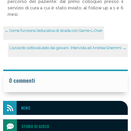
percorso del paziente: dal primo colloquio presso il
servizio di cura a cui è stato inviato, al follow up a 1 e 6
mesi.
←
Come funziona l’educativa di strada con Game-L-Over
L'azzardo sottovalutato dai giovani. Intervista ad Andrea Gnemmi
→
0 commenti

NEWS

STORIE DI GIOCO