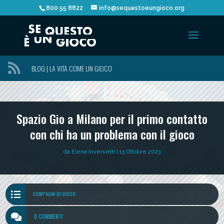
800 55 8822
info@sequestoeungioco.org

BLOG | LA VITA COME UN GIOCO
Spazio Gio a Milano per il primo contatto
con chi ha un problema con il gioco
da
Elena Inversetti
|
13 Ottobre 2023

COMPAGNI DI GIOCO

0 COMMENTI