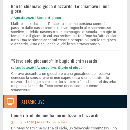
Non lo chiamavo gioco d’azzardo. Lo chiamavo il mio
gioco
7 Agosto 2026
|
Storie di gioco
Matteo ha sedici anni. Racconta in prima persona come è
passato dalle casse premio dei videogiochi alle scommesse
sportive, il debito nascosto a un compagno di scuola, le bugie in
famiglia, e il giorno in cui una notifica sul telefono ha fatto crollare
tutto. Una testimonianza sul confine sempre più sottile tra gioco
e azzardo, vista dagli occhi di chi lo sta attraversando
“Stavo solo giocando”: le bugie di chi azzarda
17 Luglio 2026
|
Azzardo live
,
Storie di gioco
Chi vive accanto a un giocatore o una giocatrice compulsiva
conosce la sensazione di non capire cosa stia succedendo
davvero. Le bugie sono uno dei sintomi più costanti del disturbo
da gioco d’azzardo. Ecco come riconoscerle e come
smascherarle

AZZARDO LIVE
Come i titoli dei media normalizzano l’azzardo
31 Luglio 2026
|
Azzardo live
,
News
Un pensionato che sviene di gioia, un tabaccaio commosso, uno