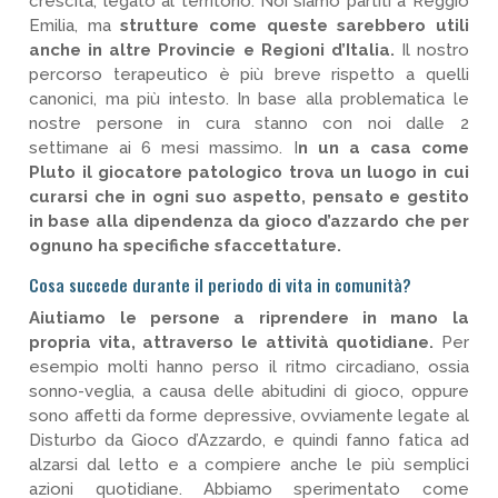
crescita, legato al territorio. Noi siamo partiti a Reggio
Emilia, ma
strutture come queste sarebbero utili
anche in altre Provincie e Regioni d’Italia.
Il nostro
percorso terapeutico è più breve rispetto a quelli
canonici, ma più intesto. In base alla problematica le
nostre persone in cura stanno con noi dalle 2
settimane ai 6 mesi massimo. I
n un a casa come
Pluto il giocatore patologico trova un luogo in cui
curarsi che in ogni suo aspetto, pensato e gestito
in base alla dipendenza da gioco d’azzardo che per
ognuno ha specifiche sfaccettature.
Cosa succede durante il periodo di vita in comunità?
Aiutiamo le persone a riprendere in mano la
propria vita, attraverso le attività quotidiane.
Per
esempio molti hanno perso il ritmo circadiano, ossia
sonno-veglia, a causa delle abitudini di gioco, oppure
sono affetti da forme depressive, ovviamente legate al
Disturbo da Gioco d’Azzardo, e quindi fanno fatica ad
alzarsi dal letto e a compiere anche le più semplici
azioni quotidiane. Abbiamo sperimentato come