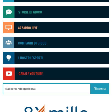

STORIE DI GIOCO

AZZARDO LIVE

COMPAGNI DI GIOCO

I NOSTRI ESPERTI

CANALE YOUTUBE