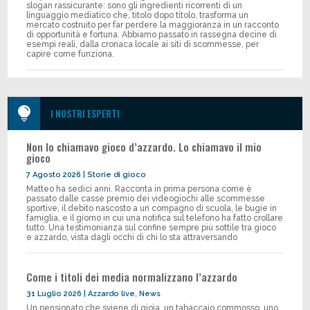
slogan rassicurante: sono gli ingredienti ricorrenti di un
linguaggio mediatico che, titolo dopo titolo, trasforma un
mercato costruito per far perdere la maggioranza in un racconto
di opportunità e fortuna. Abbiamo passato in rassegna decine di
esempi reali, dalla cronaca locale ai siti di scommesse, per
capire come funziona.

I NOSTRI ESPERTI
Non lo chiamavo gioco d’azzardo. Lo chiamavo il mio
gioco
7 Agosto 2026
|
Storie di gioco
Matteo ha sedici anni. Racconta in prima persona come è
passato dalle casse premio dei videogiochi alle scommesse
sportive, il debito nascosto a un compagno di scuola, le bugie in
famiglia, e il giorno in cui una notifica sul telefono ha fatto crollare
tutto. Una testimonianza sul confine sempre più sottile tra gioco
e azzardo, vista dagli occhi di chi lo sta attraversando
Come i titoli dei media normalizzano l’azzardo
31 Luglio 2026
|
Azzardo live
,
News
Un pensionato che sviene di gioia, un tabaccaio commosso, uno