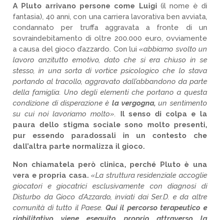
A Pluto arrivano persone come Luigi
(il nome è di
fantasia), 40 anni, con una carriera lavorativa ben avviata,
condannato per truffa aggravata a fronte di un
sovraindebitamento di oltre 200.000 euro, ovviamente
a causa del gioco d’azzardo. Con lui
«abbiamo svolto un
lavoro anzitutto emotivo, dato che si era chiuso in se
stesso, in una sorta di vortice psicologico che lo stava
portando al tracollo, aggravato dall’abbandono da parte
della famiglia. Uno degli elementi che portano a questa
condizione di disperazione è
la vergogna,
un sentimento
su cui noi lavoriamo molto».
Il senso di colpa e la
paura dello stigma sociale sono molto presenti,
pur essendo paradossali in un contesto che
dall’altra parte normalizza il gioco.
Non chiamatela però clinica, perché Pluto è una
vera e propria casa.
«La struttura residenziale accoglie
giocatori e giocatrici esclusivamente con diagnosi di
Disturbo da Gioco d’Azzardo, inviati dai Ser.D. e da altre
comunità di tutto il Paese.
Qui il percorso terapeutico e
riabilitativo viene eseguito proprio attraverso la