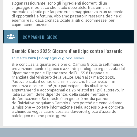
slogan rassicurante: sono gli ingredienti ricorrenti di un
linguaggio mediatico che, titolo dopo titolo, trasforma un
mercato costruito per far perdere la maggioranza in un racconto
di opportunità e fortuna. Abbiamo passato in rassegna decine di
esempi reali, dalla cronaca locale ai siti di scommesse, per
capire come funziona.

COMPAGNI DI GIOCO
Cambio Gioco 2026: Giocare d’anticipo contro l’azzardo
20 Marzo 2026
|
Compagni di gioco
,
News
Si è conclusa la quarta edizione di Cambio Gioco, la settimana di
prevenzione contro il gioco d’azzardo patologico organizzata dal
Dipartimento per le Dipendenze dell’ULSS 6 Euganea e
finanziata dal Ministero della Salute. Dal 9 al 13 marzo 2026,
Padova è stata il centro di un’iniziativa che ha coinvolto — in
presenza e online — 16.700 partecipanti, distribuiti in 12
appuntamenti e accompagnati da 26 relatori tra i più autorevoli in
Italia sui temi delle dipendenze, della salute mentale e
dell’educazione. Se questo è un gioco, è media partner
dell’iniziativa: seguiamo Cambio Gioco perché ne condividiamo
la missione — portare informazione seria, accessibile e concreta
a chiunque voglia capire cosa sia davvero il gioco d’azzardo
patologico e come proteggersi.