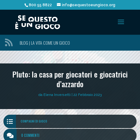
800 55 8822
info@sequestoeungioco.org

BLOG | LA VITA COME UN GIOCO
Pluto: la casa per giocatori e giocatrici
d’azzardo
da
Elena Inversetti
|
22 Febbraio 2023

COMPAGNI DI GIOCO

0 COMMENTI