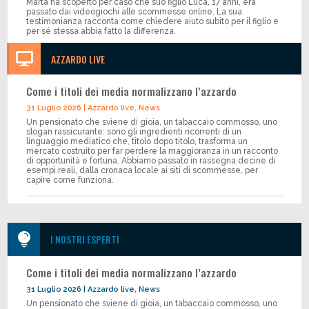
Marta ha scoperto per caso che suo figlio Luca, 17 anni, era
passato dai videogiochi alle scommesse online. La sua
testimonianza racconta come chiedere aiuto subito per il figlio e
per sé stessa abbia fatto la differenza.

AZZARDO LIVE
Come i titoli dei media normalizzano l’azzardo
31 Luglio 2026
|
Azzardo live
,
News
Un pensionato che sviene di gioia, un tabaccaio commosso, uno
slogan rassicurante: sono gli ingredienti ricorrenti di un
linguaggio mediatico che, titolo dopo titolo, trasforma un
mercato costruito per far perdere la maggioranza in un racconto
di opportunità e fortuna. Abbiamo passato in rassegna decine di
esempi reali, dalla cronaca locale ai siti di scommesse, per
capire come funziona.

I NOSTRI ESPERTI
Come i titoli dei media normalizzano l’azzardo
31 Luglio 2026
|
Azzardo live
,
News
Un pensionato che sviene di gioia, un tabaccaio commosso, uno