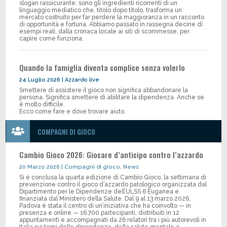
slogan rassicurante: sono gli ingredienti ricorrenti di un
linguaggio mediatico che, titolo dopo titolo, trasforma un
mercato costruito per far perdere la maggioranza in un racconto
di opportunità e fortuna. Abbiamo passato in rassegna decine di
esempi reali, dalla cronaca locale ai siti di scommesse, per
capire come funziona.
Quando la famiglia diventa complice senza volerlo
24 Luglio 2026
|
Azzardo live
Smettere di assistere il gioco non significa abbandonare la
persona. Significa smettere di abilitare la dipendenza. Anche se
è molto difficile.
Ecco come fare e dove trovare aiuto.

COMPAGNI DI GIOCO
Cambio Gioco 2026: Giocare d’anticipo contro l’azzardo
20 Marzo 2026
|
Compagni di gioco
,
News
Si è conclusa la quarta edizione di Cambio Gioco, la settimana di
prevenzione contro il gioco d’azzardo patologico organizzata dal
Dipartimento per le Dipendenze dell’ULSS 6 Euganea e
finanziata dal Ministero della Salute. Dal 9 al 13 marzo 2026,
Padova è stata il centro di un’iniziativa che ha coinvolto — in
presenza e online — 16.700 partecipanti, distribuiti in 12
appuntamenti e accompagnati da 26 relatori tra i più autorevoli in