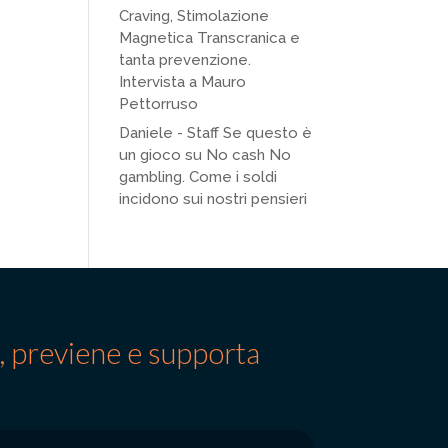
Craving, Stimolazione
Magnetica Transcranica e
tanta prevenzione.
Intervista a Mauro
Pettorruso
Daniele - Staff Se questo è
un gioco
su
No cash No
gambling. Come i soldi
incidono sui nostri pensieri
a, previene e supporta