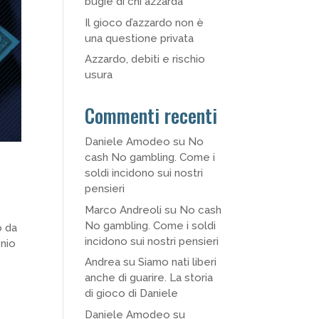
bugie di chi azzarda
Il gioco d’azzardo non è
una questione privata
Azzardo, debiti e rischio
usura
Commenti recenti
Daniele Amodeo
su
No
cash No gambling. Come i
soldi incidono sui nostri
pensieri
Marco Andreoli
su
No cash
No gambling. Come i soldi
o da
incidono sui nostri pensieri
onio
Andrea
su
Siamo nati liberi
anche di guarire. La storia
di gioco di Daniele
Daniele Amodeo
su