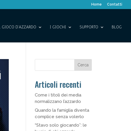
Home
Contatti
L GIOCO D’AZZARDO
I GIOCHI
SUPPORTO
BLOG
Cerca
Articoli recenti
Come i titoli dei media
normalizzano l’azzardo
Quando la famiglia diventa
complice senza volerlo
“Stavo solo giocando”: le