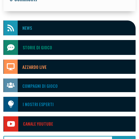

NEWS

STORIE DI GIOCO

AZZARDO LIVE

COMPAGNI DI GIOCO

I NOSTRI ESPERTI

CANALE YOUTUBE