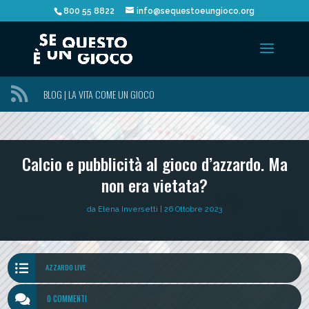
800 55 8822
info@sequestoeungioco.org

BLOG | LA VITA COME UN GIOCO
Calcio e pubblicità al gioco d’azzardo. Ma
non era vietata?
da
Elena Inversetti
|
26 Ottobre 2023

AZZARDO LIVE

0 COMMENTI