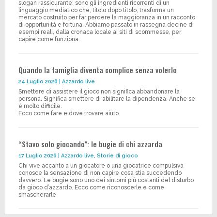
slogan rassicurante: sono gli ingredienti ricorrenti di un
linguaggio mediatico che, titolo dopo titolo, trasforma un
mercato costruito per far perdere la maggioranza in un racconto
di opportunità e fortuna. Abbiamo passato in rassegna decine di
esempi reali, dalla cronaca locale ai siti di scommesse, per
capire come funziona.
Quando la famiglia diventa complice senza volerlo
24 Luglio 2026
|
Azzardo live
Smettere di assistere il gioco non significa abbandonare la
persona. Significa smettere di abilitare la dipendenza. Anche se
è molto difficile.
Ecco come fare e dove trovare aiuto.
“Stavo solo giocando”: le bugie di chi azzarda
17 Luglio 2026
|
Azzardo live
,
Storie di gioco
Chi vive accanto a un giocatore o una giocatrice compulsiva
conosce la sensazione di non capire cosa stia succedendo
davvero. Le bugie sono uno dei sintomi più costanti del disturbo
da gioco d’azzardo. Ecco come riconoscerle e come
smascherarle