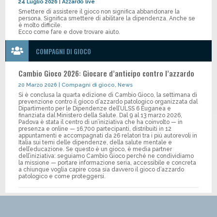
24 Luglio 2026
|
Azzardo live
Smettere di assistere il gioco non significa abbandonare la
persona. Significa smettere di abilitare la dipendenza. Anche se
è molto difficile.
Ecco come fare e dove trovare aiuto.

COMPAGNI DI GIOCO
Cambio Gioco 2026: Giocare d’anticipo contro l’azzardo
20 Marzo 2026
|
Compagni di gioco
,
News
Si è conclusa la quarta edizione di Cambio Gioco, la settimana di
prevenzione contro il gioco d’azzardo patologico organizzata dal
Dipartimento per le Dipendenze dell’ULSS 6 Euganea e
finanziata dal Ministero della Salute. Dal 9 al 13 marzo 2026,
Padova è stata il centro di un’iniziativa che ha coinvolto — in
presenza e online — 16.700 partecipanti, distribuiti in 12
appuntamenti e accompagnati da 26 relatori tra i più autorevoli in
Italia sui temi delle dipendenze, della salute mentale e
dell’educazione. Se questo è un gioco, è media partner
dell’iniziativa: seguiamo Cambio Gioco perché ne condividiamo
la missione — portare informazione seria, accessibile e concreta
a chiunque voglia capire cosa sia davvero il gioco d’azzardo
patologico e come proteggersi.