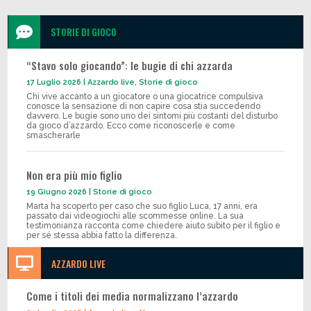

STORIE DI GIOCO
“Stavo solo giocando”: le bugie di chi azzarda
17 Luglio 2026
|
Azzardo live
,
Storie di gioco
Chi vive accanto a un giocatore o una giocatrice compulsiva
conosce la sensazione di non capire cosa stia succedendo
davvero. Le bugie sono uno dei sintomi più costanti del disturbo
da gioco d’azzardo. Ecco come riconoscerle e come
smascherarle
Non era più mio figlio
19 Giugno 2026
|
Storie di gioco
Marta ha scoperto per caso che suo figlio Luca, 17 anni, era
passato dai videogiochi alle scommesse online. La sua
testimonianza racconta come chiedere aiuto subito per il figlio e
per sé stessa abbia fatto la differenza.

AZZARDO LIVE
Come i titoli dei media normalizzano l’azzardo