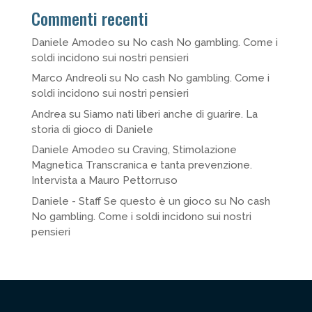
Commenti recenti
Daniele Amodeo
su
No cash No gambling. Come i
soldi incidono sui nostri pensieri
Marco Andreoli
su
No cash No gambling. Come i
soldi incidono sui nostri pensieri
Andrea
su
Siamo nati liberi anche di guarire. La
storia di gioco di Daniele
Daniele Amodeo
su
Craving, Stimolazione
Magnetica Transcranica e tanta prevenzione.
Intervista a Mauro Pettorruso
Daniele - Staff Se questo è un gioco
su
No cash
No gambling. Come i soldi incidono sui nostri
pensieri