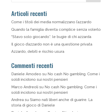
Articoli recenti
Come i titoli dei media normalizzano l’azzardo
Quando la famiglia diventa complice senza volerlo
“Stavo solo giocando”: le bugie di chi azzarda
Il gioco d’azzardo non è una questione privata
Azzardo, debiti e rischio usura
Commenti recenti
Daniele Amodeo
su
No cash No gambling. Come i
soldi incidono sui nostri pensieri
Marco Andreoli
su
No cash No gambling. Come i
soldi incidono sui nostri pensieri
Andrea
su
Siamo nati liberi anche di guarire. La
storia di gioco di Daniele