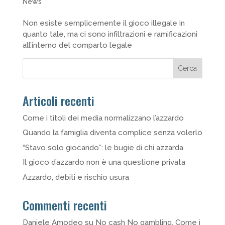
News
Non esiste semplicemente il gioco illegale in
quanto tale, ma ci sono infiltrazioni e ramificazioni
all’interno del comparto legale
Cerca
Articoli recenti
Come i titoli dei media normalizzano l’azzardo
Quando la famiglia diventa complice senza volerlo
“Stavo solo giocando”: le bugie di chi azzarda
Il gioco d’azzardo non è una questione privata
Azzardo, debiti e rischio usura
Commenti recenti
Daniele Amodeo
su
No cash No gambling. Come i