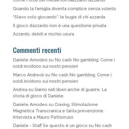
Come i titoli dei media normalizzano l’azzardo
Quando la famiglia diventa complice senza volerlo
“Stavo solo giocando”: le bugie di chi azzarda
Il gioco d’azzardo non è una questione privata
Azzardo, debiti e rischio usura
Commenti recenti
Daniele Amodeo
su
No cash No gambling. Come i
soldi incidono sui nostri pensieri
Marco Andreoli
su
No cash No gambling. Come i
soldi incidono sui nostri pensieri
Andrea
su
Siamo nati liberi anche di guarire. La
storia di gioco di Daniele
Daniele Amodeo
su
Craving, Stimolazione
Magnetica Transcranica e tanta prevenzione.
Intervista a Mauro Pettorruso
Daniele - Staff Se questo è un gioco
su
No cash