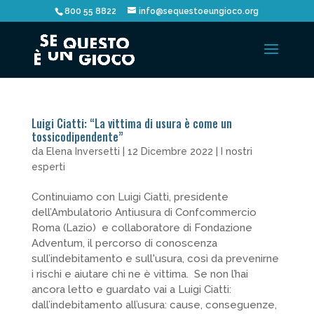
800 55 8822
info@sequestoeungioco.org
Luigi Ciatti: “La vittima di usura è come un
tossicodipendente”
da
Elena Inversetti
|
12 Dicembre 2022
|
I nostri
esperti
Continuiamo con Luigi Ciatti, presidente
dell’Ambulatorio Antiusura di Confcommercio
Roma (Lazio) e collaboratore di Fondazione
Adventum, il percorso di conoscenza
sull’indebitamento e sull'usura, così da prevenirne
i rischi e aiutare chi ne è vittima. Se non l’hai
ancora letto e guardato vai a Luigi Ciatti:
dall’indebitamento all’usura: cause, conseguenze,