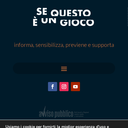
informa, sensibilizza, previene e supporta
Usiamo i cookie per fornirti la miglior esperienza d'uso e