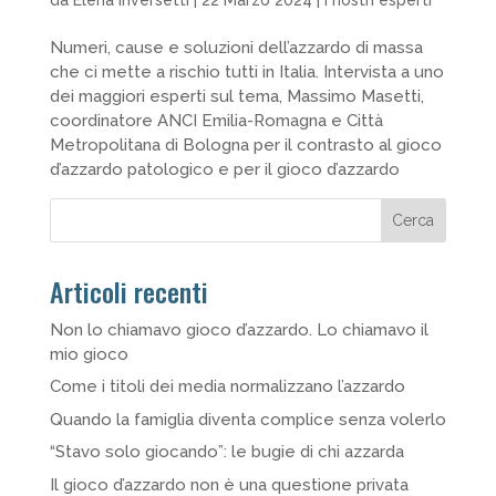
Numeri, cause e soluzioni dell’azzardo di massa
che ci mette a rischio tutti in Italia. Intervista a uno
dei maggiori esperti sul tema, Massimo Masetti,
coordinatore ANCI Emilia-Romagna e Città
Metropolitana di Bologna per il contrasto al gioco
d’azzardo patologico e per il gioco d’azzardo
Cerca
Articoli recenti
Non lo chiamavo gioco d’azzardo. Lo chiamavo il
mio gioco
Come i titoli dei media normalizzano l’azzardo
Quando la famiglia diventa complice senza volerlo
“Stavo solo giocando”: le bugie di chi azzarda
Il gioco d’azzardo non è una questione privata